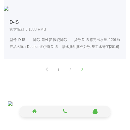
HCPM12 涉水批件批准文号: 粤卫水进字[2017]第0344号NSF产品认
证
D-IS
官方标价：1888 RMB
型号: D-IS 滤芯: 活性炭 陶瓷滤芯 货号:D-IS 额定出水量: 120L/h
产品名称：Doulton道尔顿 D-IS 涉水批件批准文号: 粤卫水进字[2016]
第0183号NSF产品认证
1
2
3