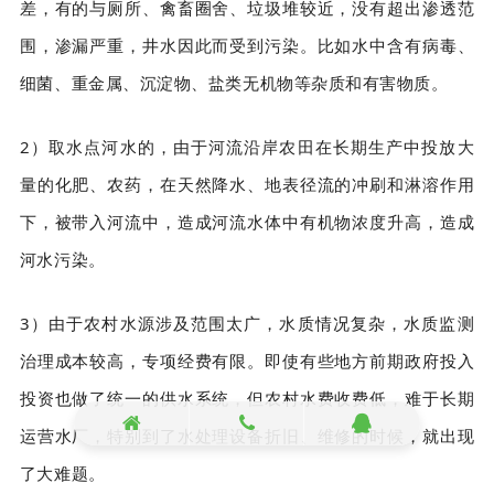
差，有的与厕所、禽畜圈舍、垃圾堆较近，没有超出渗透范
围，渗漏严重，井水因此而受到污染。比如水中含有病毒、
细菌、重金属、沉淀物、盐类无机物等杂质和有害物质。
2）
取水点河水
的，由于河流沿岸农田在长期生产中投放大
量的化肥、农药，在天然降水、地表径流的冲刷和淋溶作用
下，被带入河流中，造成河流水体中有机物浓度升高，造成
河水污染。
3）由于
农村水源涉及范围太广，水质情况复杂
，水质监测
治理成本较高，专项经费有限。即使有些地方前期政府投入
投资也做了统一的供水系统，但农村水费收费低，难于长期
运营水厂，特别到了水处理设备折旧、维修的时候，就出现
了大难题。